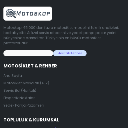
Motoskop, 45.000'den fazla motosiklet modelini, teknik analizleri,
haritalı yetkili & özel servis rehberini ve yedek parça pazar yerini
bünyesinde barındıran Türkiye'nin en büyük motosiklet
platformudur.
45.000+ Motosiklet Verisi
Haritalı Rehber
MOTOSIKLET & REHBER
Ana Sayfa
Motosiklet Markaları (A-Z)
Servis Bul (Haritalı)
Ekspertiz Noktaları
Yedek Parça Pazar Yeri
TOPLULUK & KURUMSAL