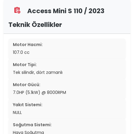
Access Mini S 110 / 2023
assignment_add
Teknik Özellikler
Motor Hacmi:
107.0 cc
Motor Tipi:
Tek silindir, dört zamanlı
Motor Gücü:
7.0HP (5.1kW) @ 8000RPM
Yakıt Sistemi:
NULL
Soğutma Sistemi:
Hava Soğutma