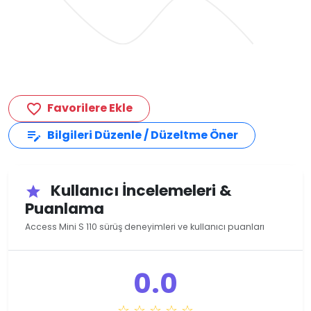
Favorilere Ekle
favorite_border
Bilgileri Düzenle / Düzeltme Öner
edit_note
Kullanıcı İncelemeleri &
star
Puanlama
Access Mini S 110 sürüş deneyimleri ve kullanıcı puanları
0.0
☆ ☆ ☆ ☆ ☆