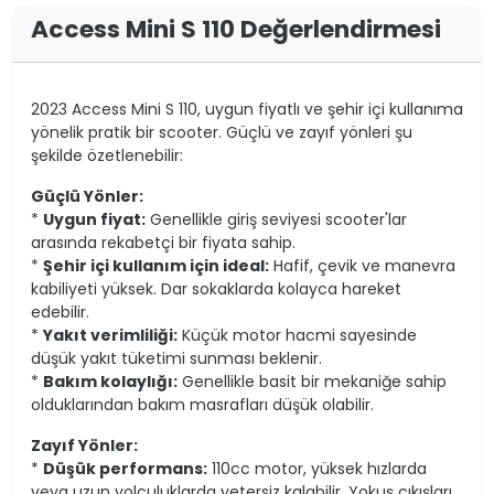
Access Mini S 110 Değerlendirmesi
2023 Access Mini S 110, uygun fiyatlı ve şehir içi kullanıma
yönelik pratik bir scooter. Güçlü ve zayıf yönleri şu
şekilde özetlenebilir:
Güçlü Yönler:
*
Uygun fiyat:
Genellikle giriş seviyesi scooter'lar
arasında rekabetçi bir fiyata sahip.
*
Şehir içi kullanım için ideal:
Hafif, çevik ve manevra
kabiliyeti yüksek. Dar sokaklarda kolayca hareket
edebilir.
*
Yakıt verimliliği:
Küçük motor hacmi sayesinde
düşük yakıt tüketimi sunması beklenir.
*
Bakım kolaylığı:
Genellikle basit bir mekaniğe sahip
olduklarından bakım masrafları düşük olabilir.
Zayıf Yönler:
*
Düşük performans:
110cc motor, yüksek hızlarda
veya uzun yolculuklarda yetersiz kalabilir. Yokuş çıkışları