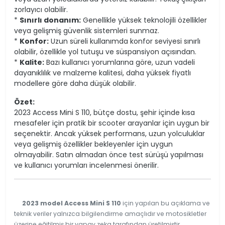
zorlayıcı olabilir.
*
Sınırlı donanım:
Genellikle yüksek teknolojili özellikler
veya gelişmiş güvenlik sistemleri sunmaz.
*
Konfor:
Uzun süreli kullanımda konfor seviyesi sınırlı
olabilir, özellikle yol tutuşu ve süspansiyon açısından.
*
Kalite:
Bazı kullanıcı yorumlarına göre, uzun vadeli
dayanıklılık ve malzeme kalitesi, daha yüksek fiyatlı
modellere göre daha düşük olabilir.
Özet:
2023 Access Mini S 110, bütçe dostu, şehir içinde kısa
mesafeler için pratik bir scooter arayanlar için uygun bir
seçenektir. Ancak yüksek performans, uzun yolculuklar
veya gelişmiş özellikler bekleyenler için uygun
olmayabilir. Satın almadan önce test sürüşü yapılması
ve kullanıcı yorumları incelenmesi önerilir.
2023 model Access Mini S 110
için yapılan bu açıklama ve
teknik veriler yalnızca bilgilendirme amaçlıdır ve motosikletler
üzerine eğitilmiş bir yapay zeka tarafından üretilmiştir.