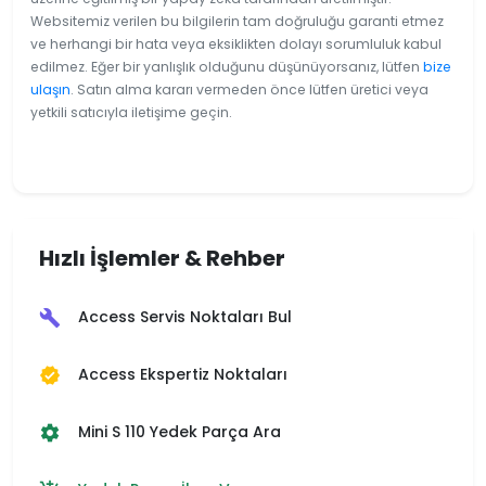
Websitemiz verilen bu bilgilerin tam doğruluğu garanti etmez
ve herhangi bir hata veya eksiklikten dolayı sorumluluk kabul
edilmez. Eğer bir yanlışlık olduğunu düşünüyorsanız, lütfen
bize
ulaşın
. Satın alma kararı vermeden önce lütfen üretici veya
yetkili satıcıyla iletişime geçin.
Hızlı İşlemler & Rehber
Access Servis Noktaları Bul
build
Access Ekspertiz Noktaları
verified
Mini S 110 Yedek Parça Ara
settings