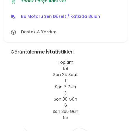
Yedek Parça İlanı Ver
add_shopping_cart
Bu Motoru Sen Düzelt / Katkıda Bulun
edit_note
Destek & Yardım
help_outline
Görüntülenme İstatistikleri
Toplam
69
Son 24 Saat
1
Son 7 Gün
3
Son 30 Gün
6
Son 365 Gün
55