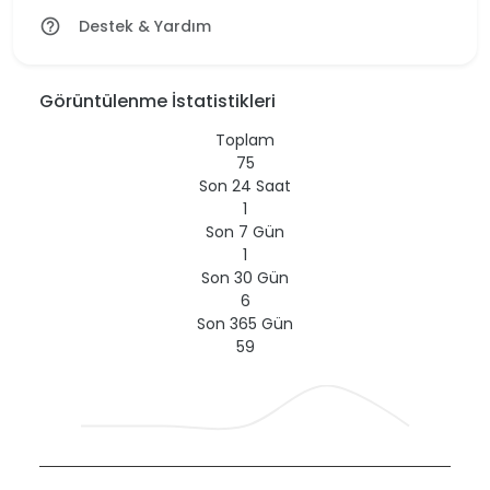
Destek & Yardım
help_outline
Görüntülenme İstatistikleri
Toplam
75
Son 24 Saat
1
Son 7 Gün
1
Son 30 Gün
6
Son 365 Gün
59