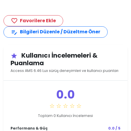
Favorilere Ekle
favorite_border
Bilgileri Düzenle / Düzeltme Öner
edit_note
Kullanıcı İncelemeleri &
star
Puanlama
Access AMS 6.46 Lux sürüş deneyimleri ve kullanıcı puanları
0.0
☆ ☆ ☆ ☆ ☆
Toplam 0 Kullanıcı İncelemesi
Performans & Güç
0.0 / 5