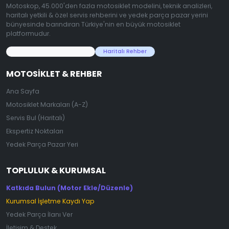
Motoskop, 45.000'den fazla motosiklet modelini, teknik analizleri,
haritalı yetkili & özel servis rehberini ve yedek parça pazar yerini
bünyesinde barındıran Türkiye'nin en büyük motosiklet
platformudur.
45.000+ Motosiklet Verisi
Haritalı Rehber
MOTOSIKLET & REHBER
Ana Sayfa
Motosiklet Markaları (A-Z)
Servis Bul (Haritalı)
Ekspertiz Noktaları
Yedek Parça Pazar Yeri
TOPLULUK & KURUMSAL
Katkıda Bulun (Motor Ekle/Düzenle)
Kurumsal İşletme Kaydı Yap
Yedek Parça İlanı Ver
İletişim & Destek