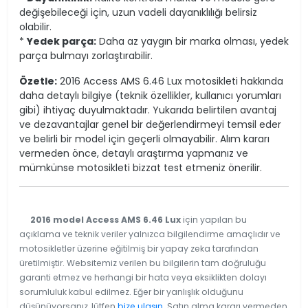
değişebileceği için, uzun vadeli dayanıklılığı belirsiz
olabilir.
*
Yedek parça:
Daha az yaygın bir marka olması, yedek
parça bulmayı zorlaştırabilir.
Özetle:
2016 Access AMS 6.46 Lux motosikleti hakkında
daha detaylı bilgiye (teknik özellikler, kullanıcı yorumları
gibi) ihtiyaç duyulmaktadır. Yukarıda belirtilen avantaj
ve dezavantajlar genel bir değerlendirmeyi temsil eder
ve belirli bir model için geçerli olmayabilir. Alım kararı
vermeden önce, detaylı araştırma yapmanız ve
mümkünse motosikleti bizzat test etmeniz önerilir.
2016 model Access AMS 6.46 Lux
için yapılan bu
açıklama ve teknik veriler yalnızca bilgilendirme amaçlıdır ve
motosikletler üzerine eğitilmiş bir yapay zeka tarafından
üretilmiştir. Websitemiz verilen bu bilgilerin tam doğruluğu
garanti etmez ve herhangi bir hata veya eksiklikten dolayı
sorumluluk kabul edilmez. Eğer bir yanlışlık olduğunu
düşünüyorsanız, lütfen
bize ulaşın
. Satın alma kararı vermeden