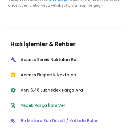
önce lütfen üretici veya yetkili satıcıyla iletişime geçin.
Hızlı İşlemler & Rehber
Access Servis Noktaları Bul
build
Access Ekspertiz Noktaları
verified
AMS 6.46 Lux Yedek Parça Ara
settings
Yedek Parça İlanı Ver
add_shopping_cart
Bu Motoru Sen Düzelt / Katkıda Bulun
edit_note