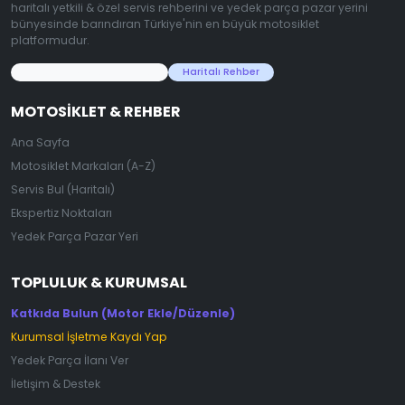
haritalı yetkili & özel servis rehberini ve yedek parça pazar yerini
bünyesinde barındıran Türkiye'nin en büyük motosiklet
platformudur.
45.000+ Motosiklet Verisi
Haritalı Rehber
MOTOSIKLET & REHBER
Ana Sayfa
Motosiklet Markaları (A-Z)
Servis Bul (Haritalı)
Ekspertiz Noktaları
Yedek Parça Pazar Yeri
TOPLULUK & KURUMSAL
Katkıda Bulun (Motor Ekle/Düzenle)
Kurumsal İşletme Kaydı Yap
Yedek Parça İlanı Ver
İletişim & Destek