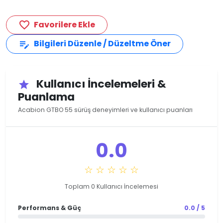
Favorilere Ekle
favorite_border
Bilgileri Düzenle / Düzeltme Öner
edit_note
Kullanıcı İncelemeleri &
star
Puanlama
Acabion GTBO 55 sürüş deneyimleri ve kullanıcı puanları
0.0
☆ ☆ ☆ ☆ ☆
Toplam 0 Kullanıcı İncelemesi
Performans & Güç
0.0 / 5