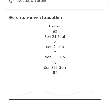
Destek & Yardım
help_outline
Görüntülenme İstatistikleri
Toplam
80
Son 24 Saat
2
Son 7 Gün
2
Son 30 Gün
10
Son 365 Gün
67