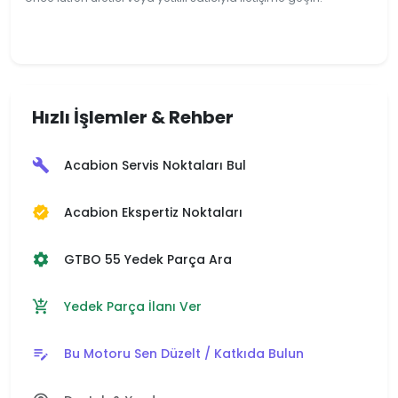
Hızlı İşlemler & Rehber
Acabion Servis Noktaları Bul
build
Acabion Ekspertiz Noktaları
verified
GTBO 55 Yedek Parça Ara
settings
Yedek Parça İlanı Ver
add_shopping_cart
Bu Motoru Sen Düzelt / Katkıda Bulun
edit_note