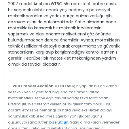
2007 model Acabion GTBO 55 motosiklet, bütçe dostu
bir seçenek olabilir ancak yaşı nedeniyle potansiyel
mekanik sorunlar ve yedek parça bulma zorluğu gibi
dezavantajları da bulunmaktadır. Satın almadan önce
motosikletin kapsamlı bir mekanik incelemesini
yaptırmak ve olası onarım maliyetlerini göz önünde
bulundurmak son derece önemlidir. Ayrıca, motosikletin
teknik özelliklerini detaylı olarak araştırmanız ve güvenlik
standartlarını karşılayıp karşılamadığını kontrol etmeniz
gerekir. Tecrübeli bir motosiklet mekaniğinden yardım
almak da faydalı olacaktır.
2007 model Acabion GTBO 55
için yapılan bu açıklama
ve teknik veriler yalnızca bilgilendirme amaçlıdır ve
motosikletler üzerine eğitilmiş bir yapay zeka tarafından
üretilmiştir. Websitemiz verilen bu bilgilerin tam doğruluğu
garanti etmez ve herhangi bir hata veya eksiklikten dolayı
sorumluluk kabul edilmez. Eğer bir yanlışlık olduğunu
düşünüyorsanız, lütfen
bize ulaşın
. Satın alma kararı vermeden
önce lütfen üretici veya yetkili satıcıyla iletişime geçin.