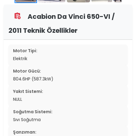
Acabion Da Vinci 650-VI /
assignment_add
2011 Teknik Özellikler
Motor Tipi:
Elektrik
Motor Gücü:
804.6HP (587.3kW)
Yakıt Sistemi:
NULL
Soğutma Sistemi:
Sıvı Soğutma
Şanzıman: