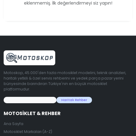
eklenmemiş. İlk değerlendirmeyi siz yapın!
Motoskop, 45.000'den fazla motosiklet modelini, teknik analizleri,
haritalı yetkili & özel servis rehberini ve yedek parça pazar yerini
bünyesinde barındıran Türkiye'nin en büyük motosiklet
platformudur.
45.000+ Motosiklet Verisi
Haritalı Rehber
MOTOSIKLET & REHBER
Ana Sayfa
Motosiklet Markaları (A-Z)