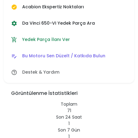
Acabion Ekspertiz Noktaları
verified
Da Vinci 650-VI Yedek Parça Ara
settings
Yedek Parça İlanı Ver
add_shopping_cart
Bu Motoru Sen Düzelt / Katkıda Bulun
edit_note
Destek & Yardım
help_outline
Görüntülenme İstatistikleri
Toplam
71
Son 24 Saat
1
Son 7 Gün
1