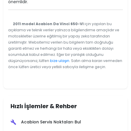
önemlidir.
2011 model Acabion Da Vinci 650-VI
için yapılan bu
açıklama ve teknik veriler yalnızca bilgilendirme amaçlıdır ve
motosikletler üzerine eğitilmiş bir yapay zeka tarafından
üretilmiştir. Websitemiz verilen bu bilgilerin tam doğruluğu
garanti etmez ve herhangi bir hata veya eksiklikten dolayı
sorumluluk kabul edilmez. Eğer bir yanlışlık olduğunu
düşünüyorsanız, lütfen
bize ulaşın
. Satın alma kararı vermeden
önce lütfen üretici veya yetkili satıcıyla iletişime geçin.
Hızlı İşlemler & Rehber
Acabion Servis Noktaları Bul
build