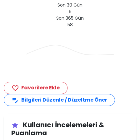
Son 30 Gün
6
Son 365 Gün
58
Favorilere Ekle
favorite_border
Bilgileri Düzenle / Düzeltme Öner
edit_note
Kullanıcı İncelemeleri &
star
Puanlama